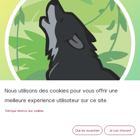
Nous utilisons des cookies pour vous offrir une
meilleure expérience utilisateur sur ce site.
Politique relative aux cookies
La Meute du Mowha, c'est environ une cinquantaine
d'enfants de 8 à 12 ans qui s'éclatent le samedi
Que les essentiels
Je suis d'accord
après-midi encadrés par 10 animateurs (en cours de